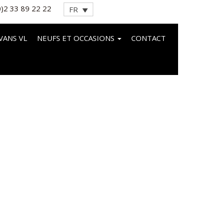
0)2 33 89 22 22
FR
VANS VL
NEUFS ET OCCASIONS
CONTACT