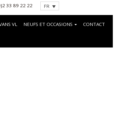
0)2 33 89 22 22
FR
VANS VL
NEUFS ET OCCASIONS
CONTACT