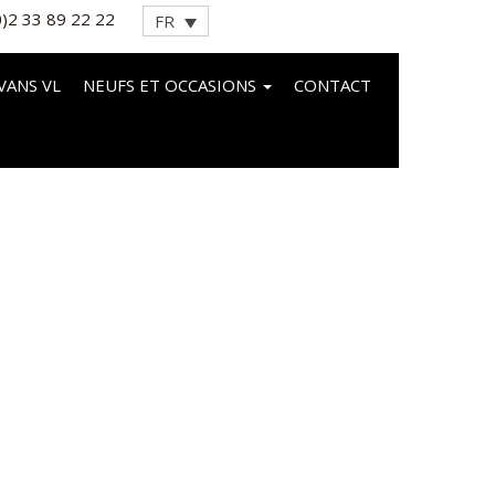
0)2 33 89 22 22
FR
VANS VL
NEUFS ET OCCASIONS
CONTACT