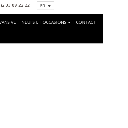
0)2 33 89 22 22
FR
VANS VL
NEUFS ET OCCASIONS
CONTACT