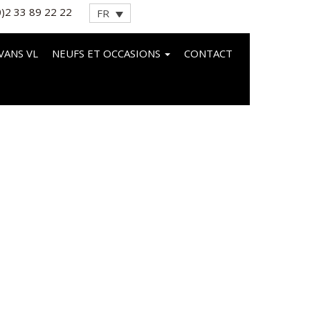
0)2 33 89 22 22
FR
VANS VL
NEUFS ET OCCASIONS
CONTACT