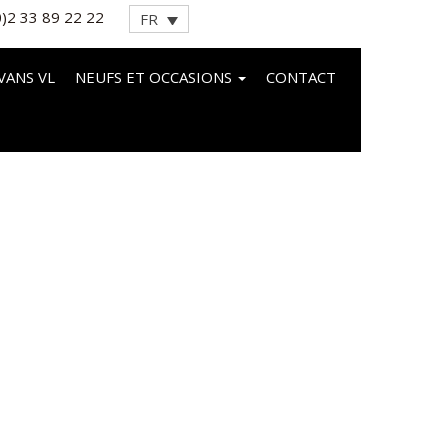
0)2 33 89 22 22
FR
VANS VL
NEUFS ET OCCASIONS
CONTACT