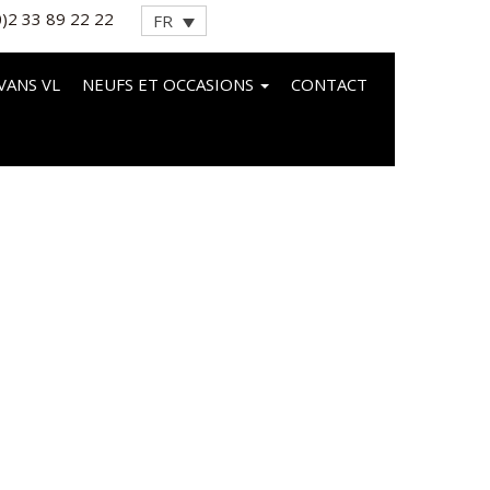
0)2 33 89 22 22
FR
VANS VL
NEUFS ET OCCASIONS
CONTACT