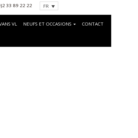
0)2 33 89 22 22
FR
VANS VL
NEUFS ET OCCASIONS
CONTACT