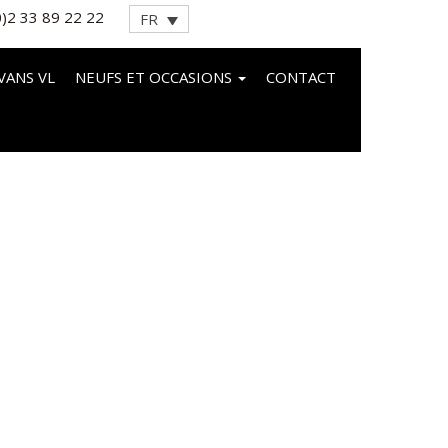
0)2 33 89 22 22
FR
VANS VL
NEUFS ET OCCASIONS
CONTACT