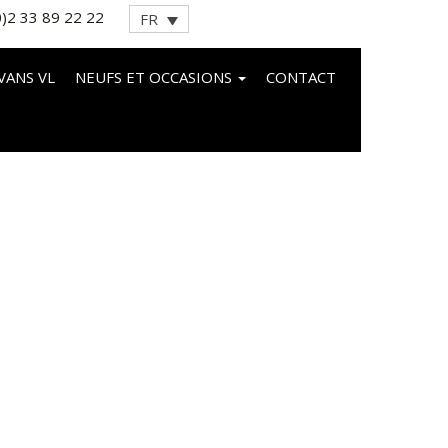
0)2 33 89 22 22
FR
VANS VL
NEUFS ET OCCASIONS
CONTACT