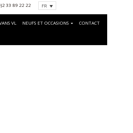
0)2 33 89 22 22
FR
VANS VL
NEUFS ET OCCASIONS
CONTACT