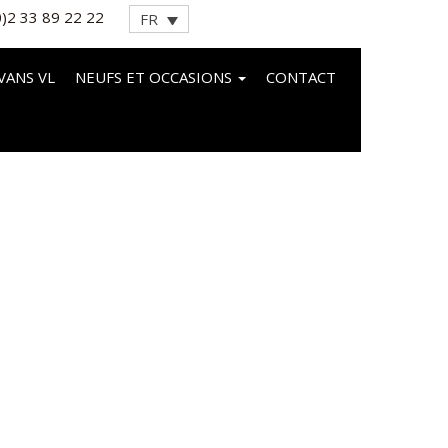
0)2 33 89 22 22
FR
VANS VL
NEUFS ET OCCASIONS
CONTACT