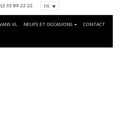
0)2 33 89 22 22
FR
VANS VL
NEUFS ET OCCASIONS
CONTACT