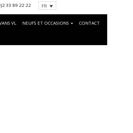
0)2 33 89 22 22
FR
VANS VL
NEUFS ET OCCASIONS
CONTACT