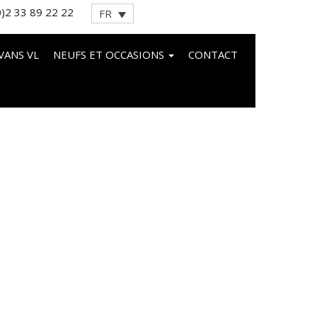
0)2 33 89 22 22
FR
VANS VL
NEUFS ET OCCASIONS
CONTACT