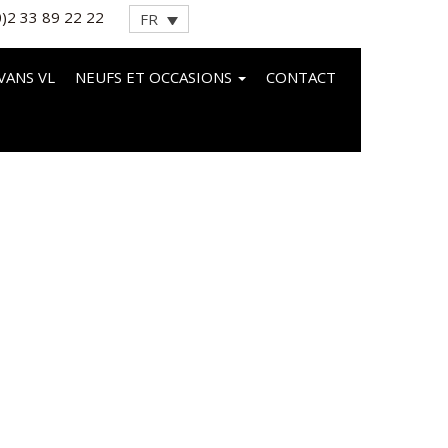
0)2 33 89 22 22
FR
VANS VL
NEUFS ET OCCASIONS
CONTACT