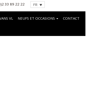
0)2 33 89 22 22
FR
VANS VL
NEUFS ET OCCASIONS
CONTACT