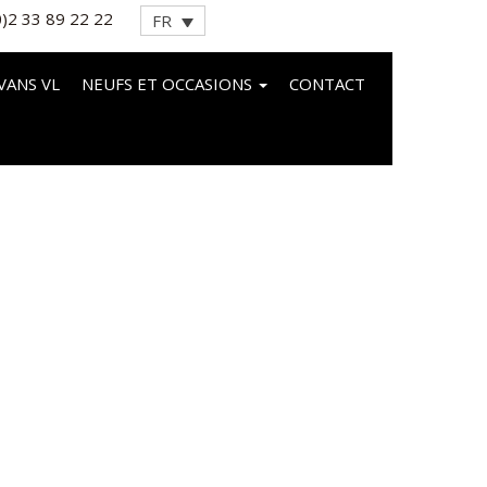
0)2 33 89 22 22
FR
VANS VL
NEUFS ET OCCASIONS
CONTACT