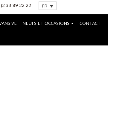
0)2 33 89 22 22
FR
VANS VL
NEUFS ET OCCASIONS
CONTACT