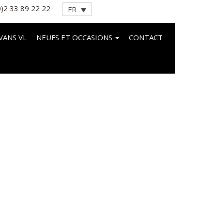
0)2 33 89 22 22
FR
VANS VL
NEUFS ET OCCASIONS
CONTACT