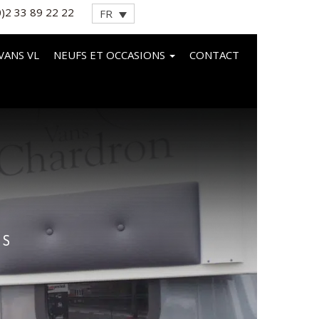
0)2 33 89 22 22
FR
VANS VL
NEUFS ET OCCASIONS
CONTACT
OS